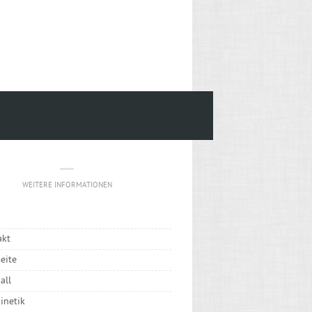
WEITERE INFORMATIONEN
akt
seite
all
Kinetik