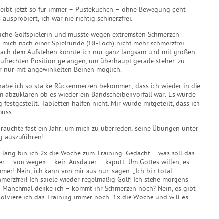
bleibt jetzt so für immer – Pustekuchen – ohne Bewegung geht
s ausprobiert, ich war nie richtig schmerzfrei.
tliche Golfspielerin und musste wegen extremsten Schmerzen
 mich nach einer Spielrunde (18-Loch) nicht mehr schmerzfrei
ach dem Aufstehen konnte ich nur ganz langsam und mit großen
aufrechten Position gelangen, um überhaupt gerade stehen zu
r nur mit angewinkelten Beinen möglich.
, habe ich so starke Rückenmerzen bekommen, dass ich wieder in die
m abzuklären ob es wieder ein Bandscheibenvorfall war. Es wurde
 festgestellt. Tabletten halfen nicht. Mir wurde mitgeteilt, dass ich
uss.
brauchte fast ein Jahr, um mich zu überreden, seine Übungen unter
ig auszuführen!
 lang bin ich 2x die Woche zum Training. Gedacht – was soll das –
er – von wegen – kein Ausdauer – kaputt. Um Gottes willen, es
mer! Nein, ich kann von mir aus nun sagen: „Ich bin total
chmerzfrei! Ich spiele wieder regelmäßig Golf! Ich stehe morgens
 Manchmal denke ich – kommt ihr Schmerzen noch? Nein, es gibt
bsolviere ich das Training immer noch 1x die Woche und will es