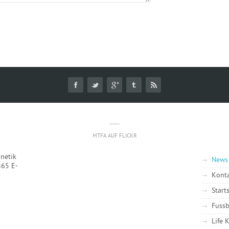
MTFA AUF FLICKR
inetik
News
865 E-
Kont
Start
Fussb
Life 