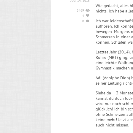
JULI 14, 2015
Wie gedacht, alles 
5469
nichts. Ich habe alle
4
Ich war leidenschaf
0
aufhören. Ich konnte
bewegen. Morgens n
Schmerzen in einer 
können. Schlafen wa
Letztes Jahr (2014)
Röhre (MRT) ging, u
eine leichte Wölbung
Gymnastik machen m
Adi (Adolphe Diop) 
seiner Leitung richt
Siehe da – 3 Monate
kannst du doch lock
wird nur noch schlim
glücklich! Ich bin s
ohne Schmerzen auf!
keine mehr! Jetzt a
auch nicht missen.